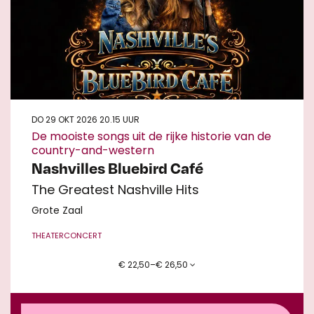
DO 29 OKT 2026
20.15 UUR
De mooiste songs uit de rijke historie van de
country-and-western
Nashvilles Bluebird Café
The Greatest Nashville Hits
Grote Zaal
THEATERCONCERT
€ 22,50–€ 26,50