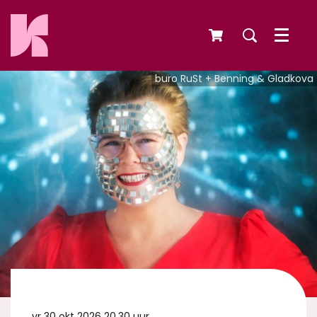
Menu
buro RuSt + Benning & Gladkova
vr 30 okt 2026
20.30 uur