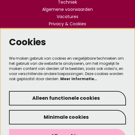
Techniek
Algemene voorwaarden
Vacatures
Privacy & Cookies
Cookies
Meld je aan voor de nieuwsbrief
We maken gebruik van cookies en vergelijkbare technieken om
het gebruik van de website te analyseren, om het mogelijk te
Aanmelden
maken content van derden af te beelden, zoals ook video’s, en
voor verschillende andere toepassingen. Deze cookies worden
ook geplaatst door derden.
Meer informatie…
Deze site wordt beschermd door reCAPTCHA, dataverwerking gebeurt in overeenstemming met
de
Cloud Data Processing Addendum
van Google.
Alleen functionele cookies
Minimale cookies
© Kennemer Theater
Designed by SixtySeven