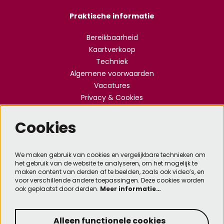
Praktische informatie
Bereikbaarheid
Kaartverkoop
Techniek
Algemene voorwaarden
Vacatures
Privacy & Cookies
Cookies
Meld je aan voor de nieuwsbrief
We maken gebruik van cookies en vergelijkbare technieken om
het gebruik van de website te analyseren, om het mogelijk te
Aanmelden
maken content van derden af te beelden, zoals ook video’s, en
voor verschillende andere toepassingen. Deze cookies worden
ook geplaatst door derden.
Meer informatie…
Deze site wordt beschermd door reCAPTCHA, dataverwerking gebeurt in overeenstemming met
de
Cloud Data Processing Addendum
van Google.
Alleen functionele cookies