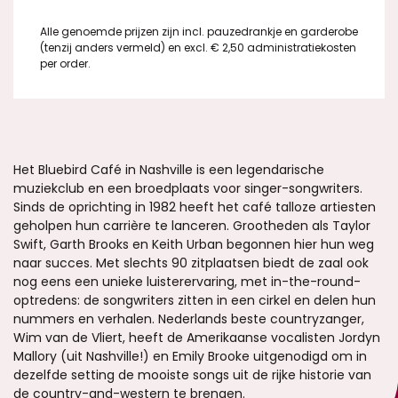
Alle genoemde prijzen zijn incl. pauzedrankje en garderobe
(tenzij anders vermeld) en excl. € 2,50 administratiekosten
per order.
Het Bluebird Café in Nashville is een legendarische
muziekclub en een broedplaats voor singer-songwriters.
Sinds de oprichting in 1982 heeft het café talloze artiesten
geholpen hun carrière te lanceren. Grootheden als Taylor
Swift, Garth Brooks en Keith Urban begonnen hier hun weg
naar succes. Met slechts 90 zitplaatsen biedt de zaal ook
nog eens een unieke luisterervaring, met in-the-round-
optredens: de songwriters zitten in een cirkel en delen hun
nummers en verhalen. Nederlands beste countryzanger,
Wim van de Vliert, heeft de Amerikaanse vocalisten Jordyn
Mallory (uit Nashville!) en Emily Brooke uitgenodigd om in
dezelfde setting de mooiste songs uit de rijke historie van
de country-and-western te brengen.