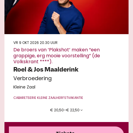
VR 9 OKT 2026
20.30 UUR
De broers van ‘Plakshot’ maken “een
grappige, erg mooie voorstelling” (de
Volkskrant ****).
Roel & Jos Maalderink
Verbroedering
Kleine Zaal
CABARET
SERIE KLEINE ZAAL
HERFSTVAKANTIE
€ 20,50–€ 22,50