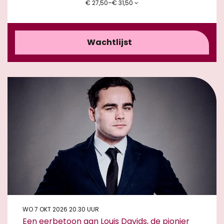
€ 27,50–€ 31,50
Wachtlijst
WO 7 OKT 2026
20.30 UUR
Een eerbetoon aan Louis Davids, de pionier