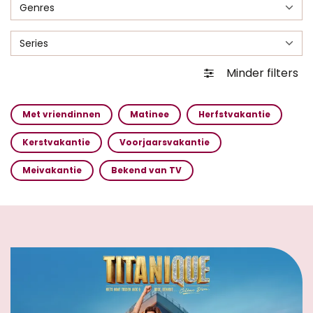
Genres
Series
Minder filters
Met vriendinnen
Matinee
Herfstvakantie
Kerstvakantie
Voorjaarsvakantie
Meivakantie
Bekend van TV