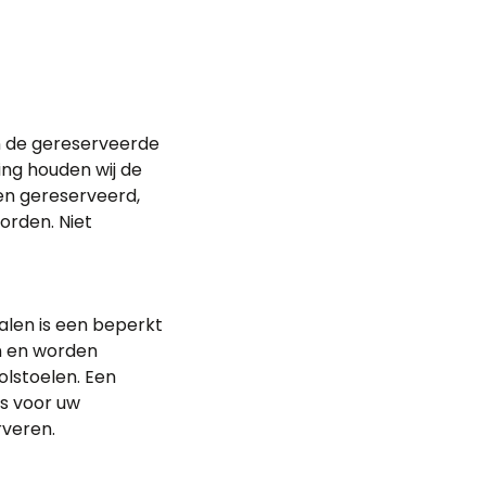
en de gereserveerde
ing houden wij de
den gereserveerd,
orden. Niet
zalen is een beperkt
en en worden
olstoelen. Een
ts voor uw
rveren.