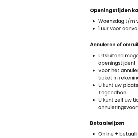
Openingstijden k
Woensdag t/m vri
1 uur voor aanva
Annuleren of omrui
Uitsluitend moge
openingstijden!
Voor het annule
ticket in rekeni
U kunt uw plaats
Tegoedbon.
U kunt zelf uw t
annuleringsvoo
Betaalwijzen
Online + betaall