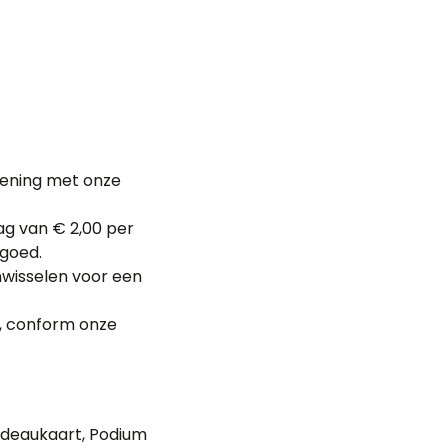
ekening met onze
ag van € 2,00 per
rgoed.
nwisselen voor een
n, conform onze
Cadeaukaart, Podium