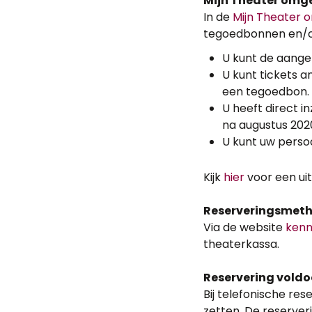
Mijn Theater omg
In de
Mijn Theater 
tegoedbonnen en/of 
U kunt de aange
U kunt tickets 
een tegoedbon.
U heeft direct i
na augustus 2020
U kunt uw persoo
Kijk
hier
voor een ui
Reserveringsmet
Via de website
kenn
theaterkassa.
Reservering voldo
Bij telefonische res
zetten. De reserver