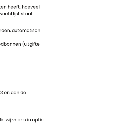
ten heeft, hoeveel
chtlijst staat.
arden, automatisch
edbonnen (uitgifte
453 en aan de
e wij voor u in optie