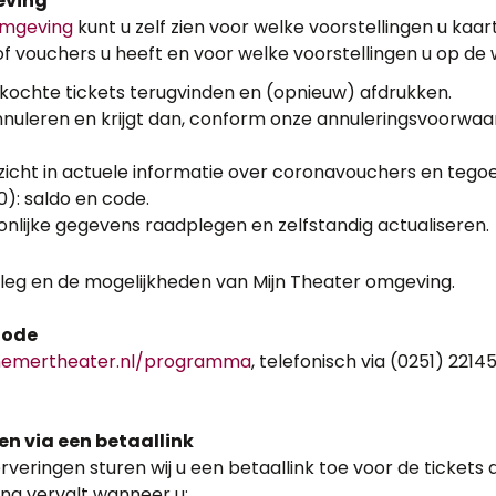
eving
omgeving
kunt u zelf zien voor welke voorstellingen u kaar
vouchers u heeft en voor welke voorstellingen u op de wa
kochte tickets terugvinden en (opnieuw) afdrukken.
annuleren en krijgt dan, conform onze annuleringsvoorwa
nzicht in actuele informatie over coronavouchers en tego
): saldo en code.
nlijke gegevens raadplegen en zelfstandig actualiseren.
tleg en de mogelijkheden van Mijn Theater omgeving.
hode
emertheater.nl/programma
, telefonisch via (0251) 221
en via een betaallink
erveringen sturen wij u een betaallink toe voor de tickets di
ing vervalt wanneer u: