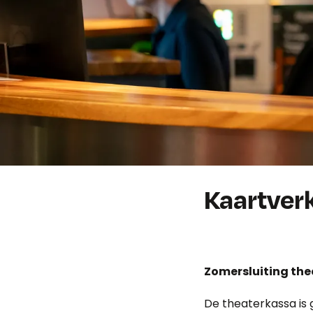
Kaartver
Zomersluiting th
De theaterkassa is 