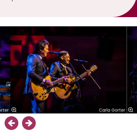
Overslaan
rter
Carla Gorter