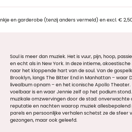
ankje en garderobe (tenzij anders vermeld) en excl. € 2,5
Soul is meer dan muziek. Het is vuur, pijn, hoop, pass
en echt als in New York. In deze intieme, akoestisc
naar het kloppende hart van de soul. Van de gospelke
Brooklyn, langs The Bitter End in Manhattan – waar
livealbum opnam – en het iconische Apollo Theater
voelbaar is en waar Jennie zelf op het podium stond.
muzikale omzwervingen door de stad: onverwachte o
reputatie en nachten waarop muziek allesbepalend i
parels en persoonlijke verhalen schetst ze de sfeer 
gezongen, maar ook geleefd.