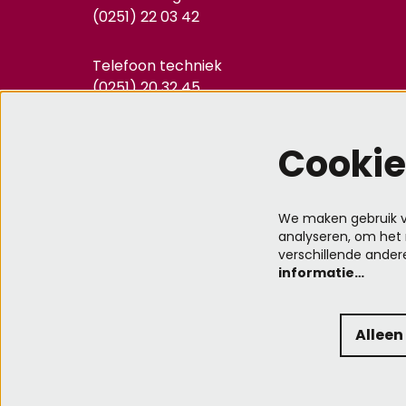
(0251) 22 03 42
Telefoon techniek
(0251) 20 32 45
info@kennemertheater.nl
Cookie
We maken gebruik va
analyseren, om het 
verschillende ander
informatie…
Alleen
© Kennemer Theater