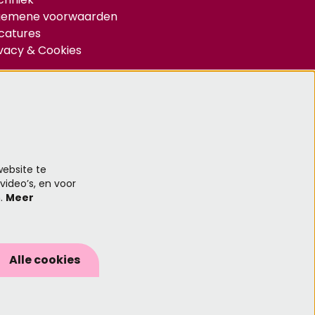
gemene voorwaarden
catures
ivacy & Cookies
d je aan voor de nieuwsbrief
Aanmelden
ebsite te
video’s, en voor
n.
Meer
 site wordt beschermd door reCAPTCHA, dataverwerking gebeurt in
reenstemming met de
Cloud Data Processing Addendum
van Google.
Alle cookies
Powered by
CultureSuite