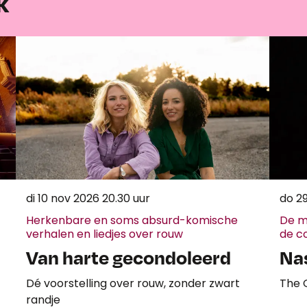
k
di 10 nov 2026
20.30 uur
do 2
Herkenbare en soms absurd-komische
De mo
verhalen en liedjes over rouw
de c
Van harte gecondoleerd
Nas
Dé voorstelling over rouw, zonder zwart
The G
randje