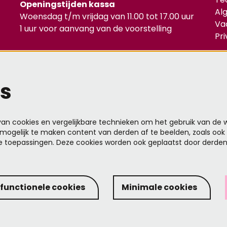
Openingstijden kassa
Al
Woensdag t/m vrijdag van 11.00 tot 17.00 uur
Va
1 uur voor aanvang van de voorstelling
Pr
Mel
s
n cookies en vergelijkbare technieken om het gebruik van de w
mogelijk te maken content van derden af te beelden, zoals ook 
e toepassingen. Deze cookies worden ook geplaatst door derde
Deze
ove
 functionele cookies
Minimale cookies
Designed by SixtySeven