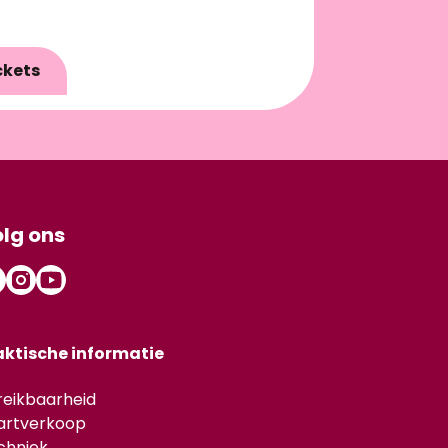
ckets
lg ons
aktische informatie
reikbaarheid
artverkoop
chniek