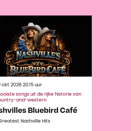
9 okt 2026
20.15 uur
oiste songs uit de rijke historie van
ountry-and-western
hvilles Bluebird Café
reatest Nashville Hits