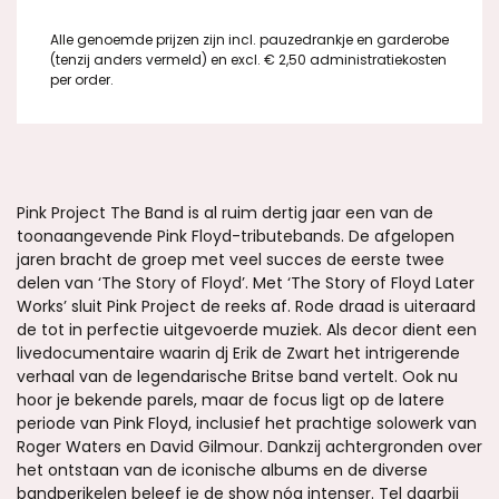
Alle genoemde prijzen zijn incl. pauzedrankje en garderobe
(tenzij anders vermeld) en excl. € 2,50 administratiekosten
per order.
Pink Project The Band is al ruim dertig jaar een van de
toonaangevende Pink Floyd-tributebands. De afgelopen
jaren bracht de groep met veel succes de eerste twee
delen van ‘The Story of Floyd’. Met ‘The Story of Floyd Later
Works’ sluit Pink Project de reeks af. Rode draad is uiteraard
de tot in perfectie uitgevoerde muziek. Als decor dient een
livedocumentaire waarin dj Erik de Zwart het intrigerende
verhaal van de legendarische Britse band vertelt. Ook nu
hoor je bekende parels, maar de focus ligt op de latere
periode van Pink Floyd, inclusief het prachtige solowerk van
Roger Waters en David Gilmour. Dankzij achtergronden over
het ontstaan van de iconische albums en de diverse
bandperikelen beleef je de show nóg intenser. Tel daarbij