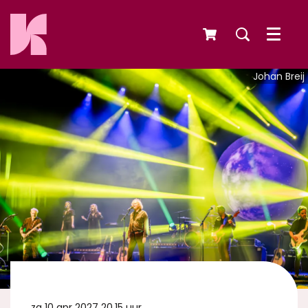
Menu
Johan Breij
za 10 apr 2027
20.15 uur