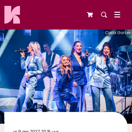
Menu
Carla Gorter
vr 9 apr 2027
20.15 uur