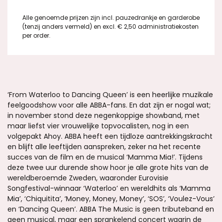
Alle genoemde prijzen zijn incl. pauzedrankje en garderobe
(tenzij anders vermeld) en excl. € 2,50 administratiekosten
per order.
‘From Waterloo to Dancing Queen’ is een heerlijke muzikale
feelgoodshow voor alle ABBA-fans. En dat zijn er nogal wat;
in november stond deze negenkoppige showband, met
maar liefst vier vrouwelijke topvocalisten, nog in een
volgepakt Ahoy. ABBA heeft een tijdloze aantrekkingskracht
en blijft alle leeftijden aanspreken, zeker na het recente
succes van de film en de musical ‘Mamma Mia!’. Tijdens
deze twee uur durende show hoor je alle grote hits van de
wereldberoemde Zweden, waaronder Eurovisie
Songfestival-winnaar ‘Waterloo’ en wereldhits als ‘Mamma
Mia’, ‘Chiquitita’, ‘Money, Money, Money’, ‘SOS’, ‘Voulez-Vous’
en ‘Dancing Queen’. ABBA The Music is geen tributeband en
geen musical, maar een sprankelend concert waarin de