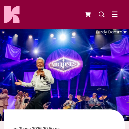
Menu
Ferdy Damman
za 21 nov 2026
20.15 uur