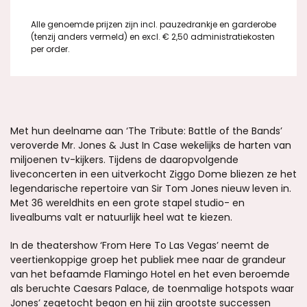
Alle genoemde prijzen zijn incl. pauzedrankje en garderobe
(tenzij anders vermeld) en excl. € 2,50 administratiekosten
per order.
Met hun deelname aan ‘The Tribute: Battle of the Bands’
veroverde Mr. Jones & Just In Case wekelijks de harten van
miljoenen tv-kijkers. Tijdens de daaropvolgende
liveconcerten in een uitverkocht Ziggo Dome bliezen ze het
legendarische repertoire van Sir Tom Jones nieuw leven in.
Met 36 wereldhits en een grote stapel studio- en
livealbums valt er natuurlijk heel wat te kiezen.
In de theatershow ‘From Here To Las Vegas’ neemt de
veertienkoppige groep het publiek mee naar de grandeur
van het befaamde Flamingo Hotel en het even beroemde
als beruchte Caesars Palace, de toenmalige hotspots waar
Jones’ zegetocht begon en hij zijn grootste successen