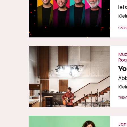
Iet
Klei
CABA
Muz
Roa
Yo
Abb
Klei
THEA
Jan