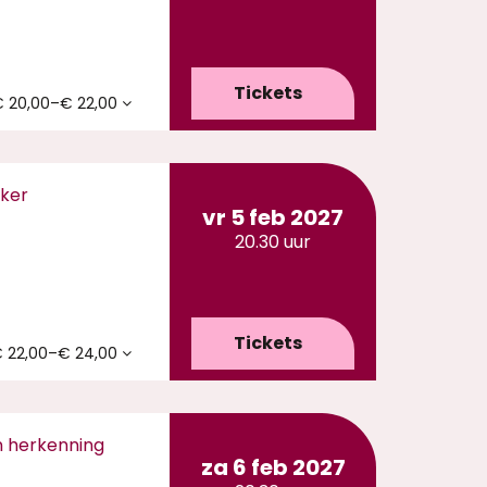
Tickets
 20,00–€ 22,00
jker
vr 5 feb 2027
20.30 uur
Tickets
 22,00–€ 24,00
n herkenning
za 6 feb 2027