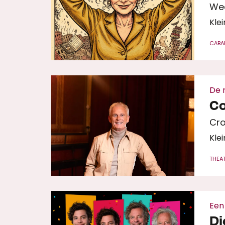
Wee
Klei
CABA
De 
Co
Cr
Klei
THEA
Een
Di