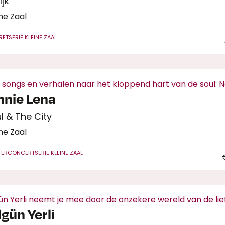
ijk
ne Zaal
RET
SERIE KLEINE ZAAL
 songs en verhalen naar het kloppend hart van de soul: 
nnie Lena
l & The City
ne Zaal
TERCONCERT
SERIE KLEINE ZAAL
gün Yerli neemt je mee door de onzekere wereld van de li
lgün Yerli