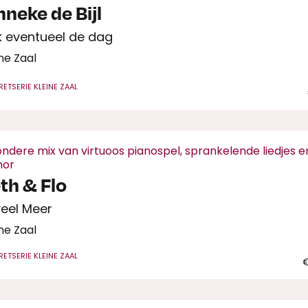
nneke de Bijl
k eventueel de dag
ne Zaal
RET
SERIE KLEINE ZAAL
zondere mix van virtuoos pianospel, sprankelende liedjes e
mor
th & Flo
eel Meer
ne Zaal
RET
SERIE KLEINE ZAAL
€