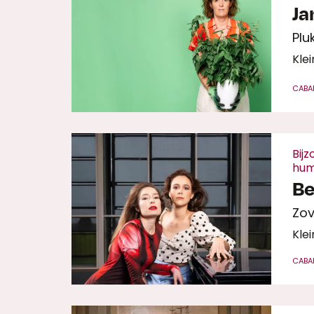
Ja
Plu
Klei
CABA
Bij
hu
Be
Zov
Klei
CABA