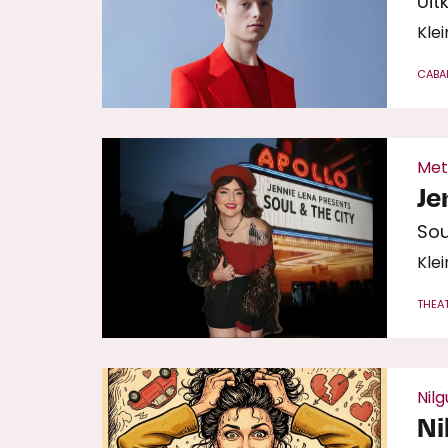
Uitk
Klei
CABA
Met
Je
Sou
Klei
THEA
Nil
Ni