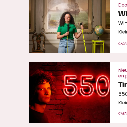
Doo
Wi
Win
Klei
CABA
Nie
en 
Ti
55
Klei
CABA