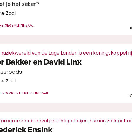
t je het zeker?
ne Zaal
RET
SERIE KLEINE ZAAL
€
muziekwereld van de Lage Landen is een koningskoppel ri
r Bakker en David Linx
ossroads
ne Zaal
TERCONCERT
SERIE KLEINE ZAAL
€
 programma bomvol prachtige liedjes, humor, zelfspot e
ederick Ensink