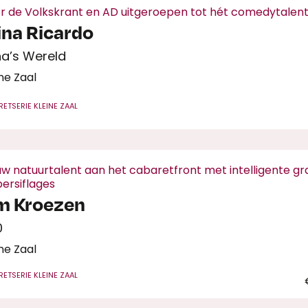
r de Volkskrant en AD uitgeroepen tot hét comedytalen
na Ricardo
a’s Wereld
ne Zaal
RET
SERIE KLEINE ZAAL
uw natuurtalent aan het cabaretfront met intelligente g
persiflages
m Kroezen
0
ne Zaal
RET
SERIE KLEINE ZAAL