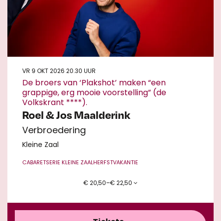
VR 9 OKT 2026
20.30 UUR
De broers van ‘Plakshot’ maken “een
grappige, erg mooie voorstelling” (de
Volkskrant ****).
Roel & Jos Maalderink
Verbroedering
Kleine Zaal
CABARET
SERIE KLEINE ZAAL
HERFSTVAKANTIE
€ 20,50–€ 22,50