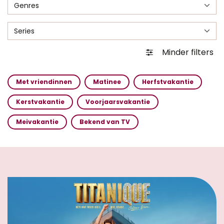
Genres
Series
Minder filters
Met vriendinnen
Matinee
Herfstvakantie
Kerstvakantie
Voorjaarsvakantie
Meivakantie
Bekend van TV