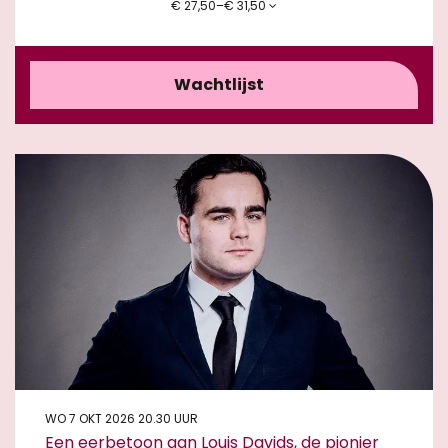
€ 27,50–€ 31,50
Wachtlijst
WO 7 OKT 2026
20.30 UUR
Een eerbetoon aan Louis Davids, de pionier