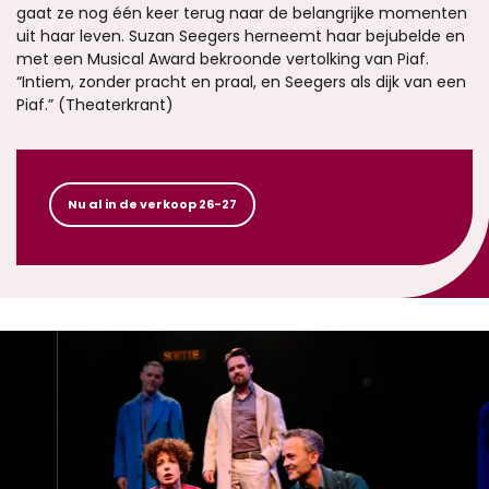
gaat ze nog één keer terug naar de belangrijke momenten
uit haar leven. Suzan Seegers herneemt haar bejubelde en
met een Musical Award bekroonde vertolking van Piaf.
“Intiem, zonder pracht en praal, en Seegers als dijk van een
Piaf.” (Theaterkrant)
Nu al in de verkoop 26-27
Overslaan