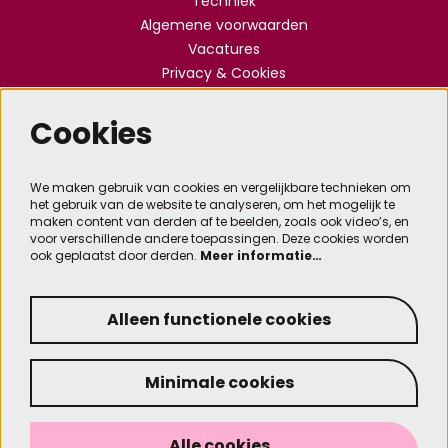
Techniek
Algemene voorwaarden
Vacatures
Privacy & Cookies
Cookies
Meld je aan voor de nieuwsbrief
We maken gebruik van cookies en vergelijkbare technieken om
het gebruik van de website te analyseren, om het mogelijk te
Aanmelden
maken content van derden af te beelden, zoals ook video’s, en
voor verschillende andere toepassingen. Deze cookies worden
ook geplaatst door derden.
Meer informatie…
Deze site wordt beschermd door reCAPTCHA, dataverwerking gebeurt in overeenstemming met
de
Cloud Data Processing Addendum
van Google.
Alleen functionele cookies
Minimale cookies
© Kennemer Theater
Designed by SixtySeven
Alle cookies