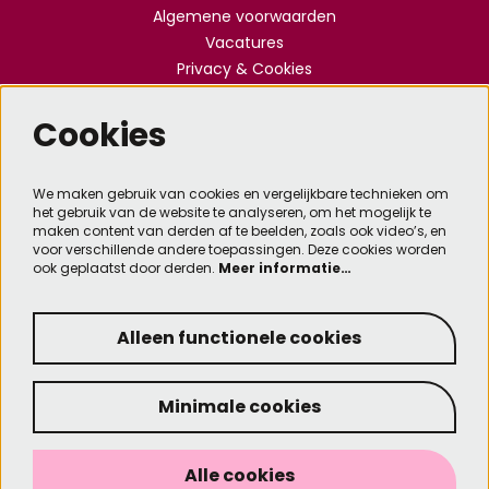
Algemene voorwaarden
Vacatures
Privacy & Cookies
Cookies
Meld je aan voor de nieuwsbrief
We maken gebruik van cookies en vergelijkbare technieken om
het gebruik van de website te analyseren, om het mogelijk te
Aanmelden
maken content van derden af te beelden, zoals ook video’s, en
voor verschillende andere toepassingen. Deze cookies worden
ook geplaatst door derden.
Meer informatie…
Deze site wordt beschermd door reCAPTCHA, dataverwerking gebeurt in overeenstemming met
de
Cloud Data Processing Addendum
van Google.
Alleen functionele cookies
Minimale cookies
© Kennemer Theater
Designed by SixtySeven
Alle cookies
Powered by
CultureSuite