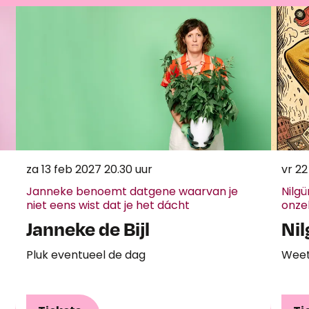
za 13 feb 2027
20.30 uur
vr 22
Janneke benoemt datgene waarvan je
Nilgü
niet eens wist dat je het dácht
onze
Janneke de Bijl
Nil
Pluk eventueel de dag
Weet