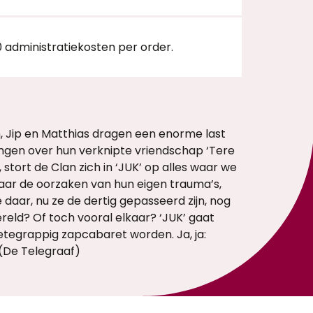
0 administratiekosten per order.
m, Jip en Matthias dragen een enorme last
ingen over hun verknipte vriendschap ‘Tere
, stort de Clan zich in ‘JUK’ op alles waar we
ar de oorzaken van hun eigen trauma’s,
aar, nu ze de dertig gepasseerd zijn, nog
eld? Of toch vooral elkaar? ‘JUK’ gaat
etegrappig zapcabaret worden. Ja, ja:
(De Telegraaf)