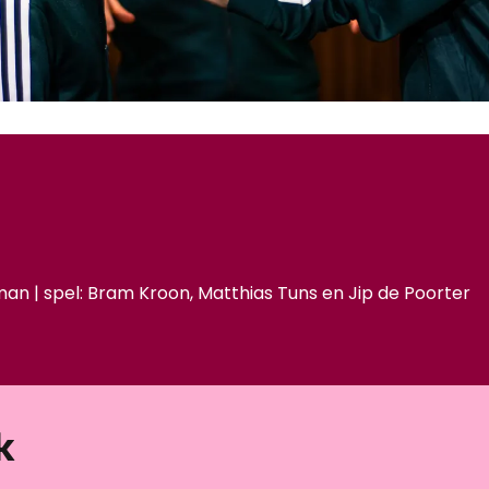
man | spel: Bram Kroon, Matthias Tuns en Jip de Poorter
k