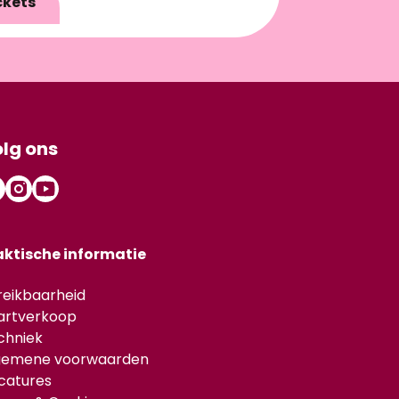
ckets
lg ons
aktische informatie
reikbaarheid
artverkoop
chniek
gemene voorwaarden
catures