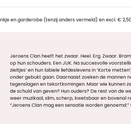
ankje en garderobe (tenzij anders vermeld) en excl. € 2,5
Jeroens Clan heeft het zwaar. Heel. Erg. Zwaar. Bra
op hun schouders. Een JUK. Na succesvolle voorstell
zieltjes’ en hun labiele liefdeslevens in ‘Korte metten’
onder gebukt gaan. Daarnaast zoeken de mannen na
tegenslagen en tekortkomingen. Maar wie kunnen ze d
de schuld van geven? Hun ouders? De rest van de wer
weer muzikaal, slim, scherp, kwetsbaar en bovenal r
“Jeroens Clan mag een sensatie worden genoemd.” 