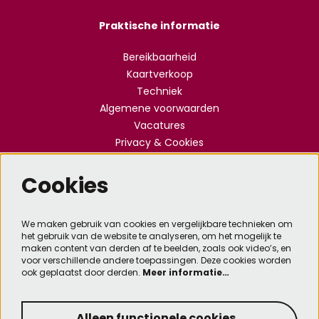
Praktische informatie
Bereikbaarheid
Kaartverkoop
Techniek
Algemene voorwaarden
Vacatures
Privacy & Cookies
Cookies
Meld je aan voor de nieuwsbrief
We maken gebruik van cookies en vergelijkbare technieken om
het gebruik van de website te analyseren, om het mogelijk te
Aanmelden
maken content van derden af te beelden, zoals ook video’s, en
voor verschillende andere toepassingen. Deze cookies worden
ook geplaatst door derden.
Meer informatie…
Deze site wordt beschermd door reCAPTCHA, dataverwerking gebeurt in overeenstemming met
de
Cloud Data Processing Addendum
van Google.
Alleen functionele cookies