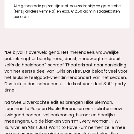
Alle genoemde prijzen zijn incl. pauzedrankje en garderobe
(tenzij anders vermeld) en excl. € 2,50 administratiekosten
per order.
“De bijval is overweldigend. Het merendeels vrouwelijke
publiek zingt uitbundig mee, danst, heupwiegt en draait
zelfs de hoelahoep”, schreef Theaterkrant naar aanleiding
van het eerste deel van ‘Girls on Fire’. Dat belooft veel voor
het leukste feelgood-vriendinnenconcert van het seizoen.
Dus trek je dansschoenen uit de kast voor deel 3: it’s party
time!
Na twee uitverkochte edities brengen Hilke Bierman,
Jeannine La Rose en Nicole Berendsen een splinternieuw
swingend concert vol herkenning, humor en heerlijke
meezingers. Op de klanken van ‘I’m Every Woman’, ‘I Will
Survive’ en ‘Girls Just Want to Have Fun’ nemen ze je mee
op een avond vol muziek en persoonlijke verhalen. Een