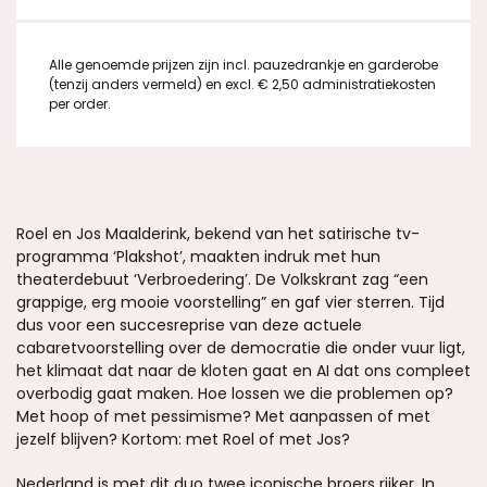
Alle genoemde prijzen zijn incl. pauzedrankje en garderobe
(tenzij anders vermeld) en excl. € 2,50 administratiekosten
per order.
Roel en Jos Maalderink, bekend van het satirische tv-
programma ‘Plakshot’, maakten indruk met hun
theaterdebuut ‘Verbroedering’. De Volkskrant zag “een
grappige, erg mooie voorstelling” en gaf vier sterren. Tijd
dus voor een succesreprise van deze actuele
cabaretvoorstelling over de democratie die onder vuur ligt,
het klimaat dat naar de kloten gaat en AI dat ons compleet
overbodig gaat maken. Hoe lossen we die problemen op?
Met hoop of met pessimisme? Met aanpassen of met
jezelf blijven? Kortom: met Roel of met Jos?
Nederland is met dit duo twee iconische broers rijker. In