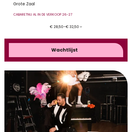
Grote Zaal
CABARET
NU AL IN DE VERKOOP 26-27
€ 28,50–€ 32,50
Wachtlijst