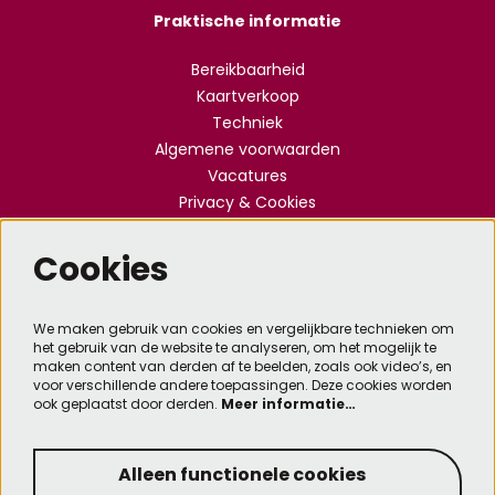
Praktische informatie
Bereikbaarheid
Kaartverkoop
Techniek
Algemene voorwaarden
Vacatures
Privacy & Cookies
Cookies
Meld je aan voor de nieuwsbrief
We maken gebruik van cookies en vergelijkbare technieken om
het gebruik van de website te analyseren, om het mogelijk te
Aanmelden
maken content van derden af te beelden, zoals ook video’s, en
voor verschillende andere toepassingen. Deze cookies worden
ook geplaatst door derden.
Meer informatie…
Deze site wordt beschermd door reCAPTCHA, dataverwerking gebeurt in overeenstemming met
de
Cloud Data Processing Addendum
van Google.
Alleen functionele cookies