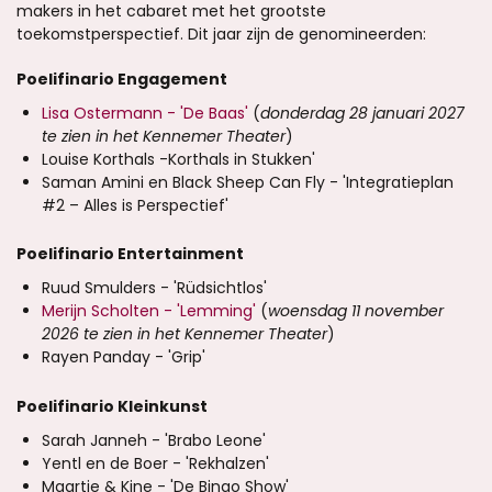
makers in het cabaret met het grootste
toekomstperspectief. Dit jaar zijn de genomineerden:
Poelifinario Engagement
Lisa Ostermann - 'De Baas'
(
donderdag 28 januari 2027
te zien in het Kennemer Theater
)
Louise Korthals -Korthals in Stukken'
Saman Amini en Black Sheep Can Fly - 'Integratieplan
#2 – Alles is Perspectief'
Poelifinario Entertainment
Ruud Smulders - 'Rüdsichtlos'
Merijn Scholten - 'Lemming'
(
woensdag 11 november
2026 te zien in het Kennemer Theater
)
Rayen Panday - 'Grip'
Poelifinario Kleinkunst
Sarah Janneh - 'Brabo Leone'
Yentl en de Boer - 'Rekhalzen'
Maartje & Kine - 'De Bingo Show'