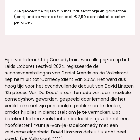
Alle genoemde prijzen zijn incl. pauzedrankje en garderobe
(tenzij anders vermeld) en excl. € 2,50 administratiekosten
per order.
Hij is vaste kracht bij Comedytrain, won alle prijzen op het
Leids Cabaret Festival 2024, regisseerde de
succesvoorstellingen van Daniël Arends en de Volkskrant
riep hem uit tot ‘Comedytalent van 2025’. Het werd dus
hoog tijd voor het avondvullende debuut van David Linszen.
‘Striptease Van De Dood’ is een tornado van een muzikale
comedyshow geworden, gespeeld door iemand die het
vertikt om met zijn persoonlijke problemen te dealen,
omdat hij alles in dienst stelt om je te vermaken. Dat
betekent lachen zoals lachen bedoeld is, gezelli met een
hoofdletter i. “Puntje-van-je-stoelcomedy met een
zeldzame eigenheid: David Linszens debuut is echt heel
goed.” (de Volkskrant ****)