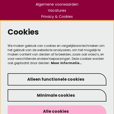
Algemene voorwaarden
Vacatures
Privacy & Cookies
Cookies
Meld je aan voor de nieuwsbrief
We maken gebruik van cookies en vergelijkbare technieken om
het gebruik van de website te analyseren, om het mogelijk te
Aanmelden
maken content van derden af te beelden, zoals ook video’s, en
voor verschillende andere toepassingen. Deze cookies worden
ook geplaatst door derden.
Meer informatie…
Deze site wordt beschermd door reCAPTCHA, dataverwerking gebeurt in overeenstemming met
de
Cloud Data Processing Addendum
van Google.
Alleen functionele cookies
Minimale cookies
© Kennemer Theater
Designed by SixtySeven
Alle cookies