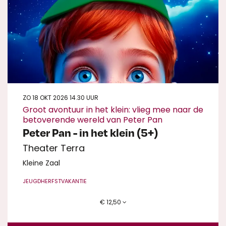
ZO 18 OKT 2026
14.30 UUR
Groot avontuur in het klein: vlieg mee naar de
betoverende wereld van Peter Pan
Peter Pan - in het klein (5+)
Theater Terra
Kleine Zaal
JEUGD
HERFSTVAKANTIE
€ 12,50