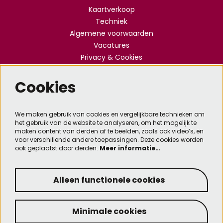
Kaartverkoop
Techniek
Algemene voorwaarden
Vacatures
Privacy & Cookies
Cookies
Meld je aan voor de nieuwsbrief
We maken gebruik van cookies en vergelijkbare technieken om
het gebruik van de website te analyseren, om het mogelijk te
Aanmelden
maken content van derden af te beelden, zoals ook video’s, en
voor verschillende andere toepassingen. Deze cookies worden
ook geplaatst door derden.
Meer informatie…
Deze site wordt beschermd door reCAPTCHA, dataverwerking gebeurt in overeenstemming met
de
Cloud Data Processing Addendum
van Google.
Alleen functionele cookies
Minimale cookies