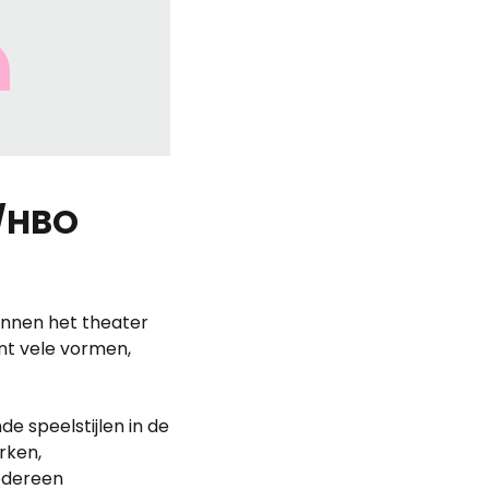
O/HBO
innen het theater
ent vele vormen,
e speelstijlen in de
rken,
iedereen