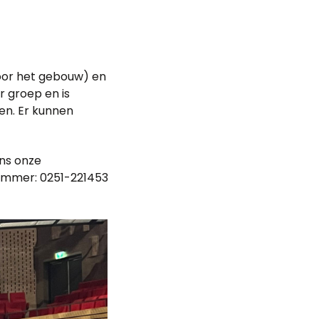
door het gebouw) en
r groep en is
en. Er kunnen
ens onze
nummer: 0251-221453