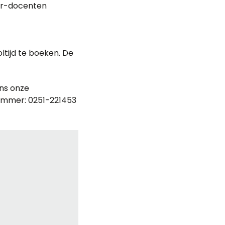
ter-docenten
ltijd te boeken. De
ens onze
nummer: 0251-221453