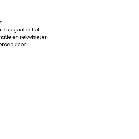
en
n toe gaat in het
matie en rekwisieten
worden door