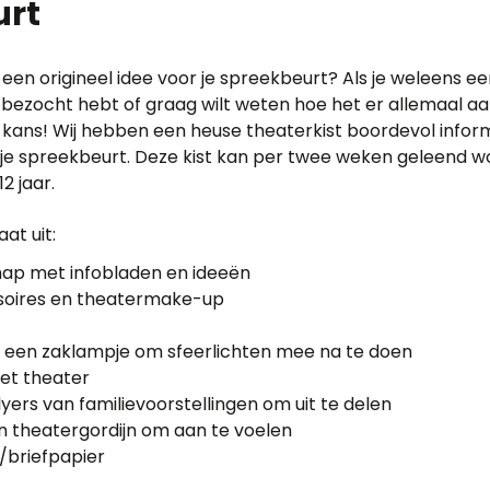
urt
 een origineel idee voor je spreekbeurt? Als je weleens e
 bezocht hebt of graag wilt weten hoe het er allemaal aa
 je kans! Wij hebben een heuse theaterkist boordevol infor
r je spreekbeurt. Deze kist kan per twee weken geleend 
2 jaar.
at uit:
ap met infobladen en ideeën
oires en theatermake-up
en een zaklampje om sfeerlichten mee na te doen
het theater
lyers van familievoorstellingen om uit te delen
n theatergordijn om aan te voelen
/briefpapier