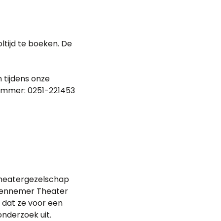
ltijd te boeken. De
n tijdens onze
nummer: 0251-221453
 theatergezelschap
 Kennemer Theater
n dat ze voor een
nderzoek uit.