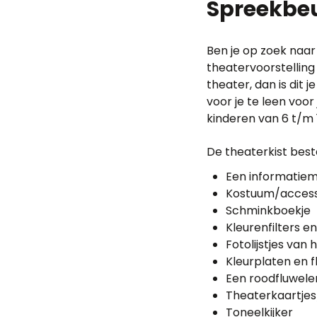
Spreekbe
Ben je op zoek naar
theatervoorstelling
theater, dan is dit
voor je te leen voo
kinderen van 6 t/m 1
De theaterkist besta
Een informatiem
Kostuum/access
Schminkboekje
Kleurenfilters 
Fotolijstjes van 
Kleurplaten en f
Een roodfluwele
Theaterkaartjes
Toneelkijker