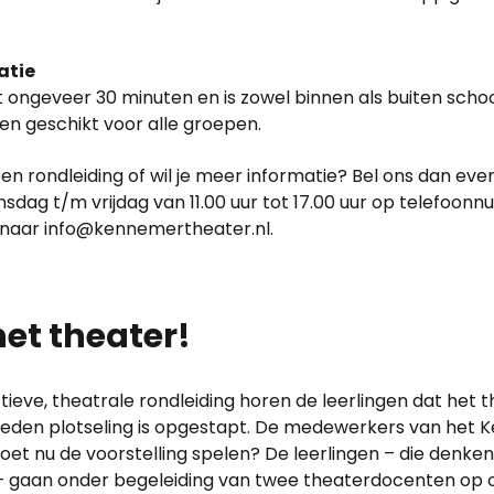
atie
t ongeveer 30 minuten en is zowel binnen als buiten schoo
s en geschikt voor alle groepen.
een rondleiding of wil je meer informatie? Bel ons dan eve
sdag t/m vrijdag van 11.00 uur tot 17.00 uur op telefoon
e naar info@kennemertheater.nl.
het theater!
ctieve, theatrale rondleiding horen de leerlingen dat het
eden plotseling is opgestapt. De medewerkers van het
moet nu de voorstelling spelen? De leerlingen – die denke
– gaan onder begeleiding van twee theaterdocenten op o