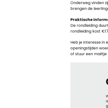
Onderweg vinden zi
brengen de leerlinge
Praktische inform
De rondleiding duur
rondleiding kost €17
Heb je interesse in 
openingstijden woen
of stuur een mailtj
W
a
g