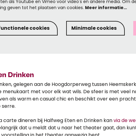
ten als Youtube en Vimeo voor video's en andere media. Om de
ng geven tot het plaatsen van cookies.
Meer informatie…
functionele cookies
Minimale cookies
en Drinken
inken, gelegen aan de Hoogdorperweg tussen Heemskerk e
e menukaart met voor elk wat wils. De sfeer is met veel n
ven als warm en casual chic en beschikt over een pracht
 serre.
a carte dineren bij Halfweg Eten en Drinken kan
via de we
langrijk dat u meldt dat u naar het theater gaat, dan kunt
e voorstelling in het theater aanwezig bent.