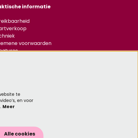
aktische informatie
reikbaarheid
artverkoop
chniek
gemene voorwaarden
catures
ivacy & Cookies
d je aan voor de nieuwsbrief
ebsite te
video’s, en voor
Aanmelden
n.
Meer
Alle cookies