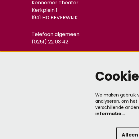
Kennemer Theater
Kerkplein 1
1941 HD BEVERWIJK
Telefoon algemeen
(0251) 22 03 42
Telefoon techniek
(0251) 20 32 45
Cookie
info@kennemertheater.nl
We maken gebruik va
analyseren, om het 
verschillende ander
informatie…
Alleen