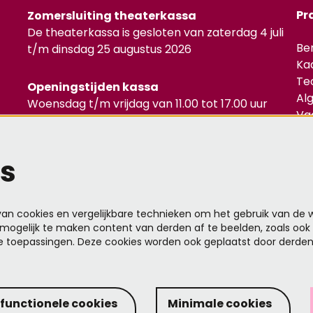
Pr
Zomersluiting theaterkassa
De theaterkassa is gesloten van zaterdag 4 juli
Be
t/m dinsdag 25 augustus 2026
Ka
Te
Openingstijden kassa
Al
Woensdag t/m vrijdag van 11.00 tot 17.00 uur
Va
1 uur voor aanvang van de voorstelling
Pr
s
Mel
n cookies en vergelijkbare technieken om het gebruik van de w
mogelijk te maken content van derden af te beelden, zoals ook 
e toepassingen. Deze cookies worden ook geplaatst door derde
 functionele cookies
Minimale cookies