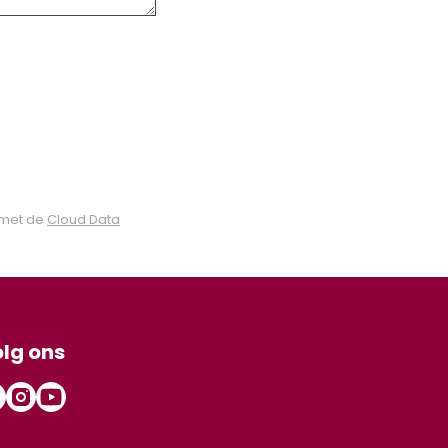
 met de
Cloud Data
lg ons