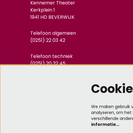
Kennemer Theater
Kerkplein 1
1941 HD BEVERWIJK
Telefoon algemeen
(0251) 22 03 42
Telefoon techniek
(0251) 20 32 45
info@kennemertheater.nl
Cookie
We maken gebruik va
analyseren, om het 
verschillende ander
informatie…