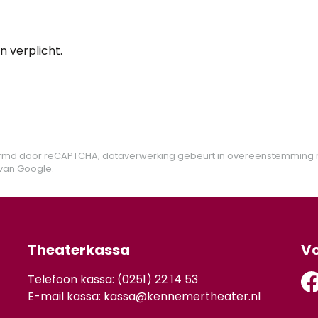
n verplicht.
ermd door reCAPTCHA, dataverwerking gebeurt in overeenstemming
van Google.
Theaterkassa
Vo
Telefoon kassa: (0251) 22 14 53
E-mail kassa:
kassa@kennemertheater.nl