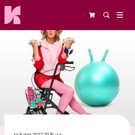
Menu
za 6 mrt 2027
20.15 uur