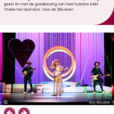
geest én met de goedkeuring van haar huisarts trekt
Tineke het land door. Voor de 28e keer!
Overslaan
r
Roy Beusker