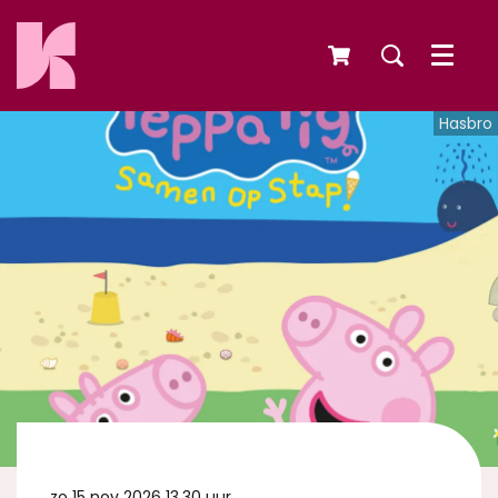
Menu
Hasbro
zo 15 nov 2026
13.30 uur