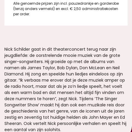
Alle genoemde prijzen zijn incl. pauzedrankje en garderobe
(tenzij anders vermeld) en excl. € 2,50 administratiekosten
per order.
Nick Schilder gaat in dit theaterconcert terug naar zijn
jeugdliefde: de oorstrelende mooie muziek van de grote
singer-songwriters. Hij groeide op met de albums van
namen als James Taylor, Bob Dylan, Don McLean en Neil
Diamond. Hij zong en speelde hun liedjes eindeloos op zijn
gitaar. “Ik verbaas me erover dat je deze muziek amper op
de radio hoort, maar dat als je zo’n liedje speelt, het voelt
als een warm bad en dat mensen het altijd fijn vinden om
deze nummers te horen”, zegt Nick. Tijdens ‘The Singer
Songwriter Show’ maakt hij dan ook een muzikale reis door
de geschiedenis van het genre, van de iconen uit de jaren
zestig en zeventig tot huidige helden als John Mayer en Ed
Sheeran. Ook vertelt Nick persoonlijke verhalen en speelt hij
een aantal van zijn solohits.