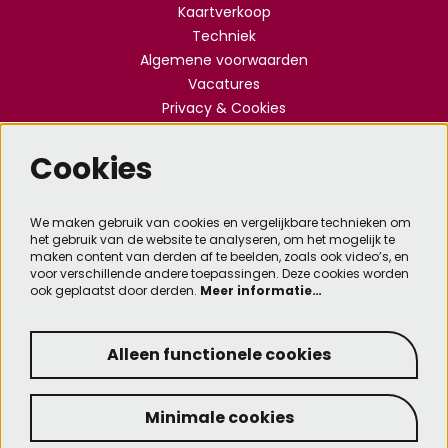
Kaartverkoop
Techniek
Algemene voorwaarden
Vacatures
Privacy & Cookies
Cookies
Meld je aan voor de nieuwsbrief
We maken gebruik van cookies en vergelijkbare technieken om
het gebruik van de website te analyseren, om het mogelijk te
Aanmelden
maken content van derden af te beelden, zoals ook video’s, en
voor verschillende andere toepassingen. Deze cookies worden
ook geplaatst door derden.
Meer informatie…
Deze site wordt beschermd door reCAPTCHA, dataverwerking gebeurt in overeenstemming met
de
Cloud Data Processing Addendum
van Google.
Alleen functionele cookies
Minimale cookies
© Kennemer Theater