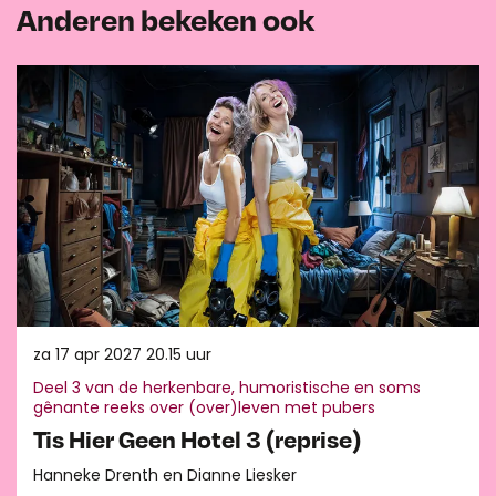
Anderen bekeken ook
Overslaan
za 17 apr 2027
20.15 uur
Deel 3 van de herkenbare, humoristische en soms
gênante reeks over (over)leven met pubers
Tis Hier Geen Hotel 3 (reprise)
Hanneke Drenth en Dianne Liesker