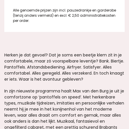
Alle genoemde prijzen zijn incl. pauzedrankje en garderobe
(tenzij anders vermeld) en excl. € 2,50 administratiekosten
per order.
Herken je dat gevoel? Dat je soms een beetje klem zit in je
comfortabele, maar zó voorspelbare leventje? Bank. Biertje.
Pantoffels. Afstandsbediening. Airfryer. Satisfyer. Alles
comfortabel. Alles geregeld. Alles verzekerd. En toch knaagt
er iets. Waar is het avontuur gebleven?
In zijn nieuwste programma haalt Max van den Burg je uit je
comfortzone op ‘pantoffels on speed’. Met herkenbare
types, muzikale tijdreizen, imitaties en persoonlijke verhalen
neemt hij je mee in het konijnenhol van het moderne
leven, waar alles draait om comfort en gemak, maar alles
ook anders is dan het lijkt. Muzikaal, fantasievol en
ongefilterd cabaret, met een prettig schurend Brabants