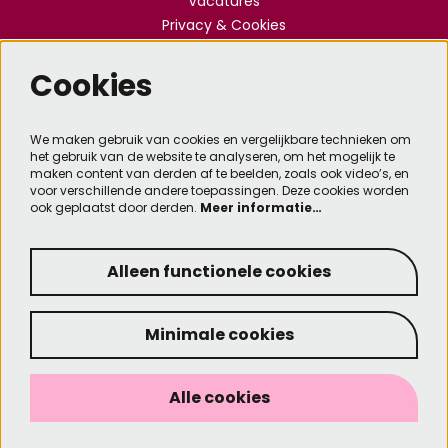
Vacatures
Privacy & Cookies
Cookies
Meld je aan voor de nieuwsbrief
We maken gebruik van cookies en vergelijkbare technieken om
het gebruik van de website te analyseren, om het mogelijk te
Aanmelden
maken content van derden af te beelden, zoals ook video’s, en
voor verschillende andere toepassingen. Deze cookies worden
ook geplaatst door derden.
Meer informatie…
Deze site wordt beschermd door reCAPTCHA, dataverwerking gebeurt in overeenstemming met
de
Cloud Data Processing Addendum
van Google.
Alleen functionele cookies
Minimale cookies
© Kennemer Theater
Designed by SixtySeven
Alle cookies
Powered by
CultureSuite