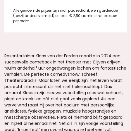
Alle genoemde prijzen zijn incl. pauzedrankje en garderobe
(tenzij anders vermeld) en excl. € 2,50 administratiekosten
per order.
Rasentertainer Klaas van der Eerden maakte in 2024 een
succesvolle comeback in het theater met ‘Blijven drijven’.
“Ruim anderhalf uur ongedwongen lachen om fantastische
verhalen. De perfecte comedyshow,” schreef
Theaterparadijs. Maar laten we eerlijk zijn: het leven wordt
pas écht interessant als het niet helemaal klopt. Dus
omarmt Klaas in zijn nieuwe voorstelling alles wat schuurt,
piept en kraakt en nét niet gaat zoals gepland. Als een
wervelwind raast hij over het podium met persoonlijke
anekdotes, fysieke grappen, muzikale hoogstandjes en
messcherpe observaties. Niets of niemand blijft gespaard
en hijzelf al helemaal niet. Net als in zijn vorige voorstelling
wordt ‘Imperfect’ een avond waarop je heel veel zult