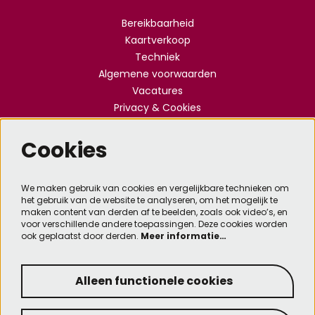
Bereikbaarheid
Kaartverkoop
Techniek
Algemene voorwaarden
Vacatures
Privacy & Cookies
Cookies
Meld je aan voor de nieuwsbrief
We maken gebruik van cookies en vergelijkbare technieken om
het gebruik van de website te analyseren, om het mogelijk te
Aanmelden
maken content van derden af te beelden, zoals ook video’s, en
voor verschillende andere toepassingen. Deze cookies worden
ook geplaatst door derden.
Meer informatie…
Deze site wordt beschermd door reCAPTCHA, dataverwerking gebeurt in overeenstemming met
de
Cloud Data Processing Addendum
van Google.
Alleen functionele cookies