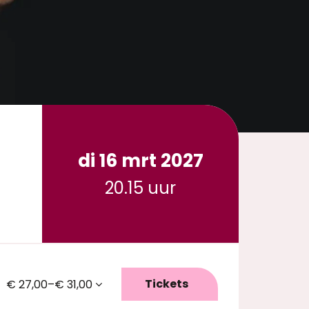
di 16 mrt 2027
20.15 uur
Tickets
€ 27,00–€ 31,00
Inzoomen