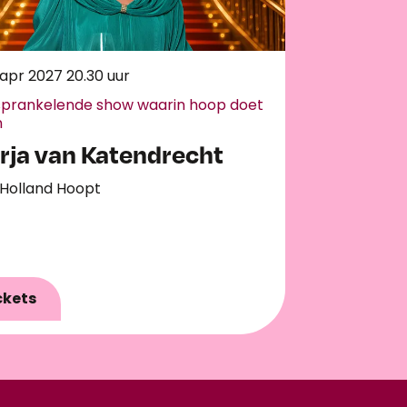
6 apr 2027
20.30 uur
sprankelende show waarin hoop doet
n
rja van Katendrecht
 Holland Hoopt
ckets