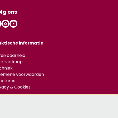
lg ons
aktische informatie
reikbaarheid
artverkoop
chniek
gemene voorwaarden
catures
ivacy & Cookies
d je aan voor de nieuwsbrief