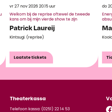
vr 27 nov 2026
20.15 uur
do 2
u
Welkom bij de reprise oftewel de tweede
Ener
kans om bij mijn vierde show te zijn
absu
Patrick Laureij
Mar
Kintsugi. (reprise)
Kooi
Laatste tickets
Ti
Theaterkassa
Vo
Telefoon kassa: (0251) 22 14 53