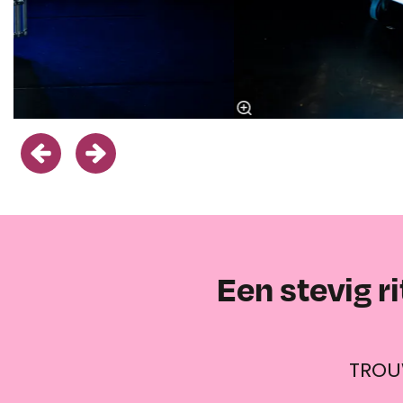
Overslaan
Een stevig r
TROU