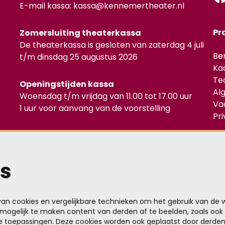
E-mail kassa:
kassa@kennemertheater.nl
Pr
Zomersluiting theaterkassa
De theaterkassa is gesloten van zaterdag 4 juli
Be
t/m dinsdag 25 augustus 2026
Ka
Te
Openingstijden kassa
Al
Woensdag t/m vrijdag van 11.00 tot 17.00 uur
Va
1 uur voor aanvang van de voorstelling
Pr
Mel
s
n cookies en vergelijkbare technieken om het gebruik van de w
mogelijk te maken content van derden af te beelden, zoals ook 
e toepassingen. Deze cookies worden ook geplaatst door derde