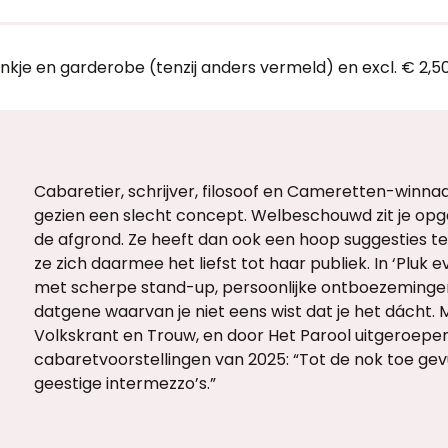
ankje en garderobe (tenzij anders vermeld) en excl. € 2,5
Cabaretier, schrijver, filosoof en Cameretten-winnaar
gezien een slecht concept. Welbeschouwd zit je opge
de afgrond. Ze heeft dan ook een hoop suggesties ter
ze zich daarmee het liefst tot haar publiek. In ‘Pluk e
met scherpe stand-up, persoonlijke ontboezeminge
datgene waarvan je niet eens wist dat je het dácht.
Volkskrant en Trouw, en door Het Parool uitgeroepen
cabaretvoorstellingen van 2025: “Tot de nok toe ge
geestige intermezzo’s.”