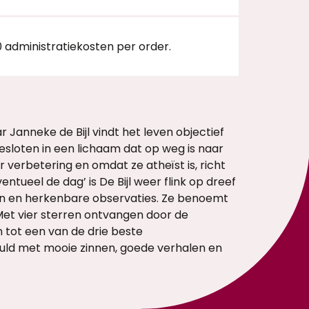
Inzoomen
0 administratiekosten per order.
 Janneke de Bijl vindt het leven objectief
sloten in een lichaam dat op weg is naar
 verbetering en omdat ze atheïst is, richt
ventueel de dag’ is De Bijl weer flink op dreef
n en herkenbare observaties. Ze benoemt
 Met vier sterren ontvangen door de
 tot een van de drie beste
vuld met mooie zinnen, goede verhalen en