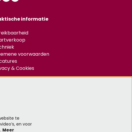
aktische informatie
reikbaarheid
artverkoop
chniek
gemene voorwaarden
catures
ivacy & Cookies
d je aan voor de nieuwsbrief
Aanmelden
ebsite te
video’s, en voor
n.
Meer