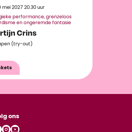
0 mei 2027
20.30 uur
gieke performance, grenzeloos
rdisme en ongeremde fantasie
tijn Crins
apen (try-out)
ckets
lg ons