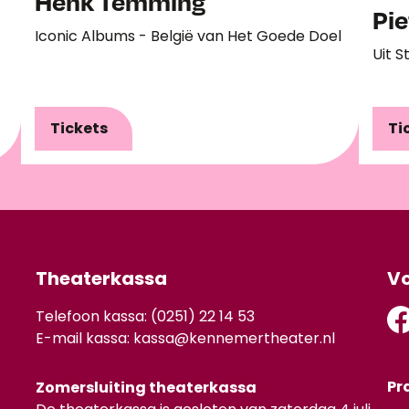
Henk Temming
Pie
Iconic Albums - België van Het Goede Doel
Uit S
Tickets
Ti
Theaterkassa
Vo
Telefoon kassa: (0251) 22 14 53
E-mail kassa:
kassa@kennemertheater.nl
Pr
Zomersluiting theaterkassa