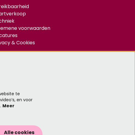
reikbaarheid
artverkoop
chniek
gemene voorwaarden
catures
ivacy & Cookies
d je aan voor de nieuwsbrief
Aanmelden
ebsite te
video’s, en voor
n.
Meer
 site wordt beschermd door reCAPTCHA, dataverwerking gebeurt in
reenstemming met de
Cloud Data Processing Addendum
van Google.
Alle cookies