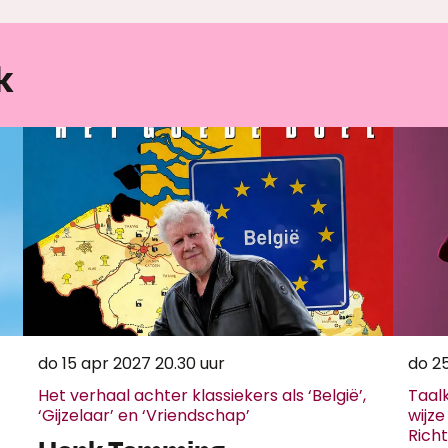
k
do 15 apr 2027
20.30 uur
do 2
Het verhaal achter klassiekers als ‘België’,
Taal
‘Gijzelaar’ en ‘Vriendschap’
wijz
Richt