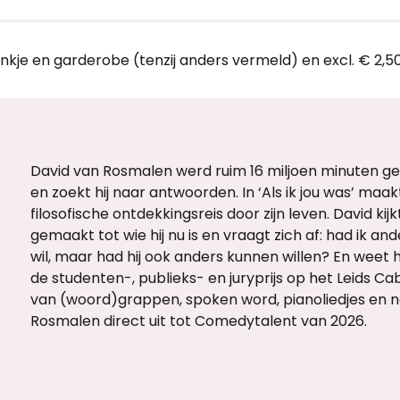
ankje en garderobe (tenzij anders vermeld) en excl. € 2,5
David van Rosmalen werd ruim 16 miljoen minuten gel
en zoekt hij naar antwoorden. In ‘Als ik jou was’ maak
filosofische ontdekkingsreis door zijn leven. David k
gemaakt tot wie hij nu is en vraagt zich af: had ik an
wil, maar had hij ook anders kunnen willen? En weet hij
de studenten-, publieks- en juryprijs op het Leids Ca
van (woord)grappen, spoken word, pianoliedjes en n
Rosmalen direct uit tot Comedytalent van 2026.