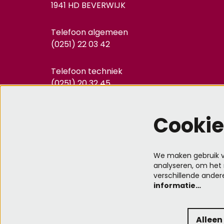
1941 HD BEVERWIJK
Telefoon algemeen
(0251) 22 03 42
Telefoon techniek
(0251) 20 32 45
info@kennemertheater.nl
Cookie
We maken gebruik va
analyseren, om het 
verschillende ander
informatie…
Alleen