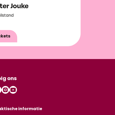
ter Jouke
tilstand
ckets
lg ons
aktische informatie