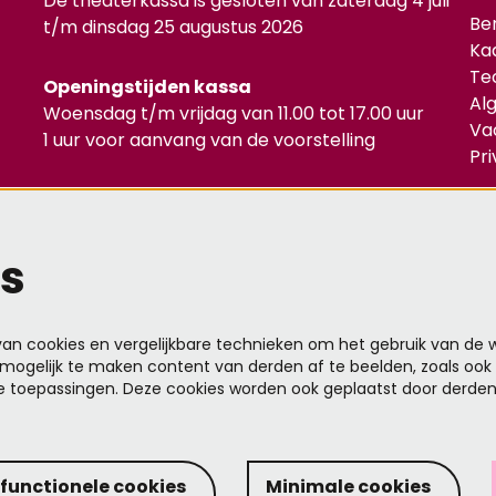
De theaterkassa is gesloten van zaterdag 4 juli
Be
t/m dinsdag 25 augustus 2026
Ka
Te
Openingstijden kassa
Al
Woensdag t/m vrijdag van 11.00 tot 17.00 uur
Va
1 uur voor aanvang van de voorstelling
Pr
Mel
s
n cookies en vergelijkbare technieken om het gebruik van de w
mogelijk te maken content van derden af te beelden, zoals ook 
e toepassingen. Deze cookies worden ook geplaatst door derde
Deze
ove
 functionele cookies
Minimale cookies