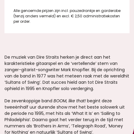
Alle genoemde prijzen zijn incl. pauzedrankje en garderobe
(tenzij anders vermeld) en excl. € 2,50 administratiekosten
per order.
De muziek van Dire Straits herken je direct aan het
karakteristieke gitaarspel en de ‘vertellende’ stem van
zanger-gitarist-songwriter Mark Knopfler. Bij de oprichting
van de band in 1977 was het meteen raak met de wereldhit
‘Sultans of Swing’. Dat succes hield aan tot Dire Straits
ophield in 1995 en Knopfler solo verderging.
De zevenkoppige band
BOOM, like that!
begint deze
tweeënhalf uur durende show met het beste solowerk uit
de periode na 1995, met hits als ‘What It Is’ en ‘Sailing to
Philadelphia’. Daarna gaat het verder terug in de tijd met
nummers als ‘Brothers in Arms’, ‘Telegraph Road’, ‘Money
for Nothing’ en natuurlijk ‘Sultans of Swing’.