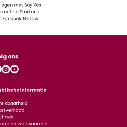
ge ogen met Say Yes
erkochte ‘Fred and
zijn boek Niets is
lg ons
aktische informatie
reikbaarheid
artverkoop
chniek
gemene voorwaarden