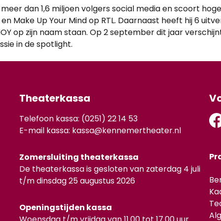
 meer dan 1,6 miljoen volgers social media en scoort ho
 en Make Up Your Mind op RTL. Daarnaast heeft hij 6 uitv
OY op zijn naam staan. Op 2 september dit jaar verschijnt 
ssie in de spotlight.
Theaterkassa
Vo
Telefoon kassa: (0251) 22 14 53
E-mail kassa:
kassa@kennemertheater.nl
Pr
Zomersluiting theaterkassa
De theaterkassa is gesloten van zaterdag 4 juli
Be
t/m dinsdag 25 augustus 2026
Ka
Te
Openingstijden kassa
Al
Woensdag t/m vrijdag van 11.00 tot 17.00 uur