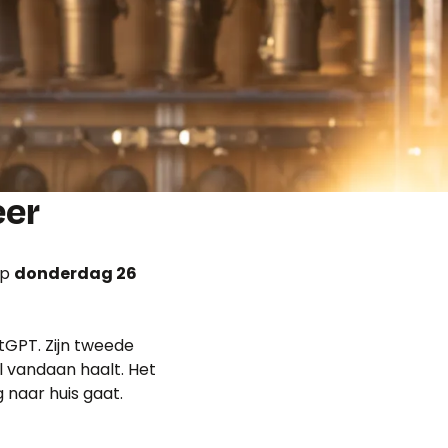
eer
op
donderdag 26
atGPT. Zijn tweede
l vandaan haalt. Het
 naar huis gaat.