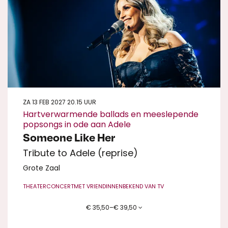
ZA 13 FEB 2027
20.15 UUR
Hartverwarmende ballads en meeslepende
popsongs in ode aan Adele
Someone Like Her
Tribute to Adele (reprise)
Grote Zaal
THEATERCONCERT
MET VRIENDINNEN
BEKEND VAN TV
€ 35,50–€ 39,50