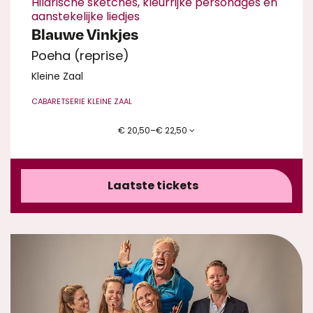
Hilarische sketches, kleurrijke personages en
aanstekelijke liedjes
Blauwe Vinkjes
Poeha (reprise)
Kleine Zaal
CABARET
SERIE KLEINE ZAAL
€ 20,50–€ 22,50
Laatste tickets